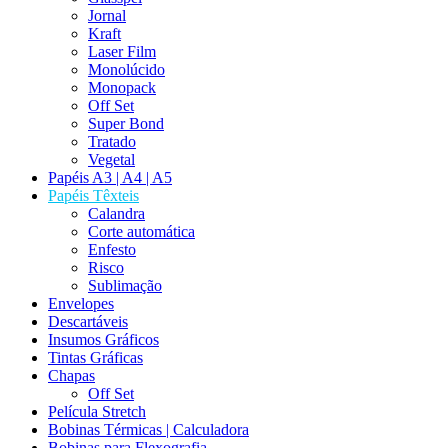
Jornal
Kraft
Laser Film
Monolúcido
Monopack
Off Set
Super Bond
Tratado
Vegetal
Papéis A3 | A4 | A5
Papéis Têxteis
Calandra
Corte automática
Enfesto
Risco
Sublimação
Envelopes
Descartáveis
Insumos Gráficos
Tintas Gráficas
Chapas
Off Set
Película Stretch
Bobinas Térmicas | Calculadora
Bobinas para Flexografia