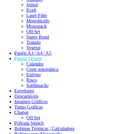
Jornal
Kraft
Laser Film
Monolúcido
Monopack
Off Set
Super Bond
Tratado
Vegetal
Papéis A3 | A4 | A5
Papéis Têxteis
Calandra
Corte automática
Enfesto
Risco
Sublimação
Envelopes
Descartáveis
Insumos Gráficos
Tintas Gráficas
Chapas
Off Set
Película Stretch
Bobinas Térmicas | Calculadora
Bobinas para Flexografia