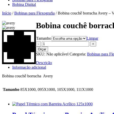
Bobina Digital
Início
/
Bobinas para Flexografia
/ Bobina couchê borracha Avery – 
Bobina couchê borrac
Tamanho
Limpar
Orçar
SKU:
Não aplicável
Categoria:
Bobinas para Fl
Descrição
Informação adicional
Bobina couchê borracha Avery
Tamanho
85X1000, 095X1000, 105X1000, 111X1000