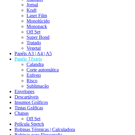
Jornal
Kraft
Laser Film
Monolúcido
Monopack
Off Set
Super Bond
Tratado
Vegetal
Papéis A3 | A4 | A5
Papéis Têxteis
Calandra
Corte automática
Enfesto
Risco
Sublimação
Envelopes
Descartáveis
Insumos Gráficos
Tintas Gráficas
Chapas
Off Set
Película Stretch
Bobinas Térmicas | Calculadora
Bobinas para Flexografia