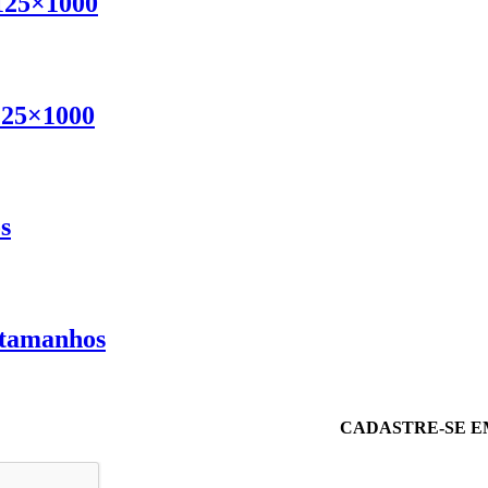
 125×1000
125×1000
s
 tamanhos
CADASTRE-SE E