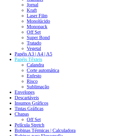
Jornal
Kraft
Laser Film
Monolúcido
Monopack
Off Set
Super Bond
Tratado
Vegetal
Papéis A3 | A4 | A5
Papéis Têxteis
Calandra
Corte automática
Enfesto
Risco
Sublimação
Envelopes
Descartáveis
Insumos Gráficos
Tintas Gráficas
Chapas
Off Set
Película Stretch
Bobinas Térmicas | Calculadora
Bobinas para Flexografia