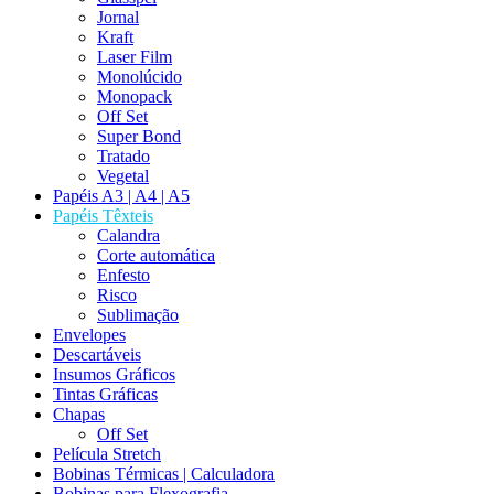
Jornal
Kraft
Laser Film
Monolúcido
Monopack
Off Set
Super Bond
Tratado
Vegetal
Papéis A3 | A4 | A5
Papéis Têxteis
Calandra
Corte automática
Enfesto
Risco
Sublimação
Envelopes
Descartáveis
Insumos Gráficos
Tintas Gráficas
Chapas
Off Set
Película Stretch
Bobinas Térmicas | Calculadora
Bobinas para Flexografia